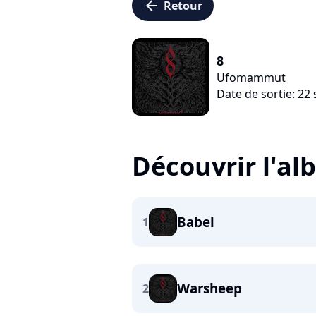
arrow_left
Retour
8
Ufomammut
Date de sortie: 2
Découvrir l'a
Babel
1
Warsheep
2