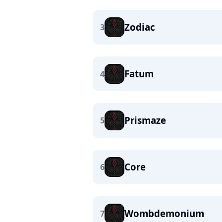
Zodiac
3
Fatum
4
Prismaze
5
Core
6
Wombdemonium
7