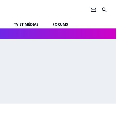
newsletter
search
TV ET MÉDIAS
FORUMS