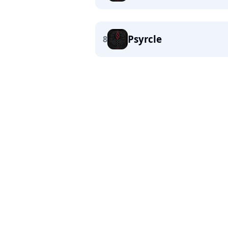
Psyrcle
8