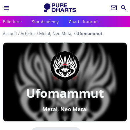
menu
newsletter
search
Billetterie
Star Academy
Charts français
Accueil
/
Artistes
/
Metal, Neo Metal
/
Ufomammut
Ufomammut
Metal, Neo Metal