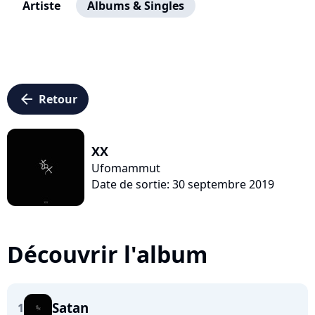
Artiste
Albums & Singles
arrow_left
Retour
XX
Ufomammut
Date de sortie: 30 septembre 2019
Découvrir l'album
Satan
1