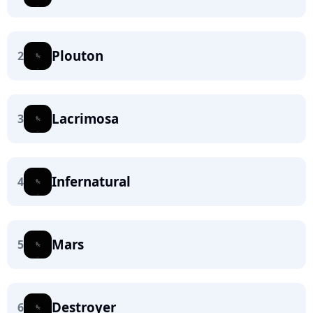
Plouton
2
Lacrimosa
3
Infernatural
4
Mars
5
Destroyer
6