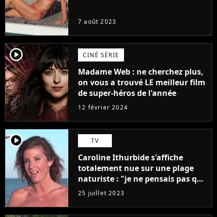
7 août 2023
player2
CINÉ SÉRIE
Madame Web : ne cherchez plus,
on vous a trouvé LE meilleur film
de super-héros de l'année
12 février 2024
player2
TV
Caroline Ithurbide s'affiche
totalement nue sur une plage
naturiste : "je ne pensais pas que
j'arriverais à le faire..."
25 juillet 2023