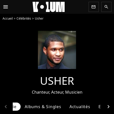
menu
newsletter
search
Accueil
Célébrités
Usher
USHER
Chanteur, Acteur, Musicien
chevron_left
chevron_right
ographie
Albums & Singles
Actualités
Entour