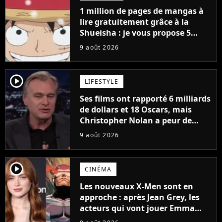
1 million de pages de mangas à
lire gratuitement grâce à la
Shueisha : je vous propose 5
mangas jamais sortis en France
9 août 2026
à découvrir absolument
player2
LIFESTYLE
Ses films ont rapporté 6 milliards
de dollars et 18 Oscars, mais
Christopher Nolan a peur de
tourner un genre de films très
9 août 2026
particulier
player2
CINÉMA
Les nouveaux X-Men sont en
approche : après Jean Grey, les
acteurs qui vont jouer Emma
Frost et Cyclope trouvés !