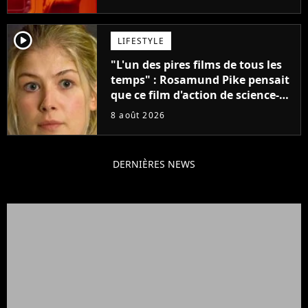
créatifs"
player2
LIFESTYLE
"L'un des pires films de tous les
temps" : Rosamund Pike pensait
que ce film d'action de science-
fiction avec Dwayne Johnson
8 août 2026
mettrait fin à sa carrière
DERNIÈRES NEWS