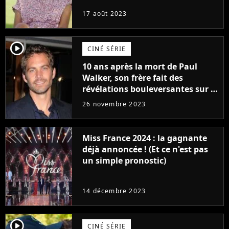
17 août 2023
player2
CINÉ SÉRIE
10 ans après la mort de Paul
Walker, son frère fait des
révélations bouleversantes sur la
réaction des acteurs de Fast and
26 novembre 2023
Furious
Miss France 2024 : la gagnante
déjà annoncée ! (Et ce n'est pas
un simple pronostic)
14 décembre 2023
player2
CINÉ SÉRIE