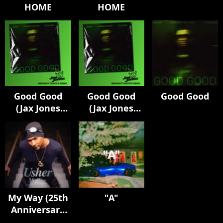
HOME
HOME
Good Good
Good Good
Good Good
(Jax Jones
(Jax Jones
Midnight
Midnight
Snacks Remix)
Snacks Remix)
My Way (25th
"A"
Anniversary
Edition)