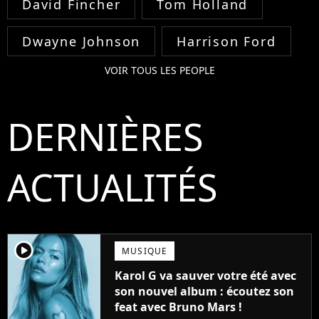
David Fincher
Tom Holland
Dwayne Johnson
Harrison Ford
VOIR TOUS LES PEOPLE
DERNIÈRES
ACTUALITÉS
player2
MUSIQUE
Karol G va sauver votre été avec
son nouvel album : écoutez son
feat avec Bruno Mars !