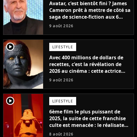
Avatar, c'est bientôt fini ? James
Cameron prêt à mettre de côté sa
saga de science-fiction aux 6
milliards de recettes
9 août 2026
player2
LIFESTYLE
Avec 400 millions de dollars de
recettes, c'est la révélation de
2026 au cinéma : cette actrice
adorée prête à remplacer
9 août 2026
Jennifer Lawrence chez Marvel
player2
LIFESTYLE
6ème film le plus puissant de
2025, la suite de cette franchise
culte est menacée : le réalisateur
claque la porte pour "différends
8 août 2026