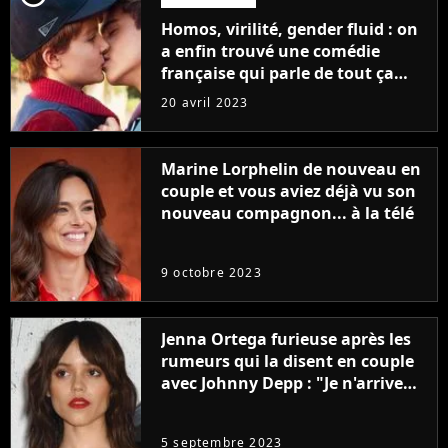
Homos, virilité, gender fluid : on
a enfin trouvé une comédie
française qui parle de tout ça
sans être super ringarde
20 avril 2023
Marine Lorphelin de nouveau en
couple et vous aviez déjà vu son
nouveau compagnon... à la télé
9 octobre 2023
Jenna Ortega furieuse après les
rumeurs qui la disent en couple
avec Johnny Depp : "Je n'arrive
même pas..."
5 septembre 2023