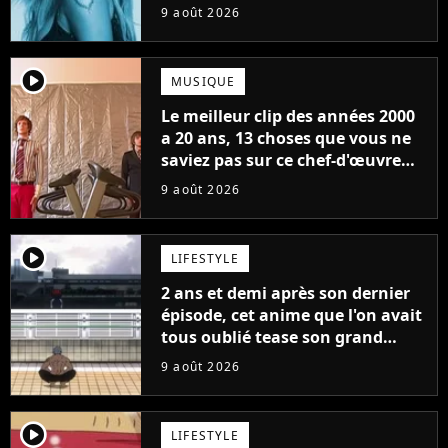
9 août 2026
player2
MUSIQUE
Le meilleur clip des années 2000
a 20 ans, 13 choses que vous ne
saviez pas sur ce chef-d'œuvre
qui a révolutionné YouTube
9 août 2026
player2
LIFESTYLE
2 ans et demi après son dernier
épisode, cet anime que l'on avait
tous oublié tease son grand
retour
9 août 2026
player2
LIFESTYLE