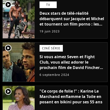
player2
TV
Deux stars de télé-réalité
débarquent sur Jacquie et Michel
et tournent un film porno : les
premières images du tournage
19 juin 2023
(exclu)
player2
CINÉ SÉRIE
Si vous aimez Seven et Fight
Club, vous allez adorer le
prochain film de David Fincher
avec lequel il se réinvente
6 septembre 2024
complètement
player2
"Ce corps de folie !" : Karine Le
Marchand enflamme la Toile en
posant en bikini pour ses 55 ans