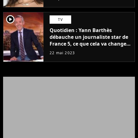
player2
TV
Quotidien : Yann Barthès
débauche un journaliste star de
France 5, ce que cela va changer
à la rentrée
22 mai 2023