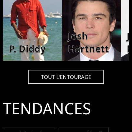
Josh
J
P. Diddy
Hartnett
B
TOUT L'ENTOURAGE
TENDANCES