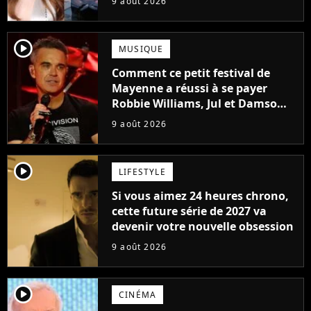
9 août 2026
player2
MUSIQUE
Comment ce petit festival de
Mayenne a réussi à se payer
Robbie Williams, Jul et Damso
cette année ?
9 août 2026
player2
LIFESTYLE
Si vous aimez 24 heures chrono,
cette future série de 2027 va
devenir votre nouvelle obsession
9 août 2026
player2
CINÉMA