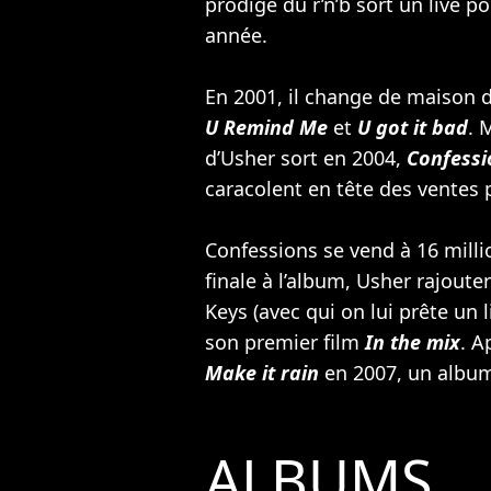
prodige du r’n’b sort un live p
année.
En 2001, il change de maison 
U Remind Me
et
U got it bad
. 
d’Usher sort en 2004,
Confessi
caracolent en tête des ventes
Confessions se vend à 16 mill
finale à l’album, Usher rajout
Keys
(avec qui on lui prête un l
son premier film
In the mix
. A
Make it rain
en 2007, un album 
ALBUMS