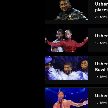
Usher 
places
20 févr
Usher
17 févr
Usher
Bowl !
14 févr
Usher
12 févr