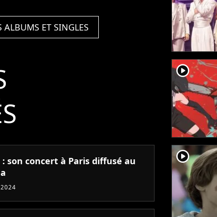
Edition)
S ALBUMS ET SINGLES
S
player2
ÉS
player2
: son concert à Paris diffusé au
ma
 2024