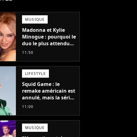
MUSIQUE
Madonna et Kylie
Minogue : pourquoi le
duo le plus attendu
de la pop a mis 25 ans
11:50
à se faire
LIFESTYLE
Squid Game : le
remake américain est
annulé, mais la série
la plus vue sur Netflix
11:00
pourrait avoir une
version française
MUSIQUE