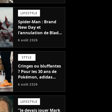
LIFESTYLE
Spider-Man : Brand
New Day et
l'annulation de Blade
montrent que Marvel
6 août 2026
n'est plus capable de
faire quoi que ce soit
de simple
STYLE
Cringes ou bluffantes
? Pour les 30 ans de
Pokémon, adidas
dévoile une énorme
6 août 2026
collection de sneakers
et je ne sais pas quoi
en penser
LIFESTYLE
"Je devais jouer Mark