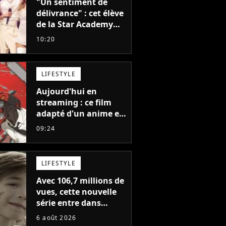
"Un sentiment de
délivrance" : cet élève
de la Star Academy
balance après la fin
10:20
de la tournée
LIFESTYLE
Aujourd'hui en
streaming : ce film
adapté d'un anime et
noté 98% est à voir
09:24
absolument... sinon
vous ne comprendrez
plus la série
LIFESTYLE
Avec 106,7 millions de
vues, cette nouvelle
série entre dans
l'histoire de Netflix en
6 août 2026
seulement 48 jours