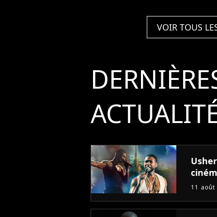
Midnight
Snacks Remix)
VOIR TOUS LE
DERNIÈRE
ACTUALIT
Usher 
ciné
11 août