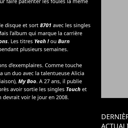
our faire patienter les foules la même
de disque et sort
8701
avec les singles
Mais l’album qui marque la carrière
ons
. Les titres
Yeah !
ou
Burn
 pendant plusieurs semaines.
ions d’exemplaires. Comme touche
era un duo avec la talentueuse
Alicia
iaison),
My Boo
. A 27 ans, il publie
près avoir sortie les singles
Touch
et
devrait voir le jour en 2008.
DERNIÈ
ACTUAL