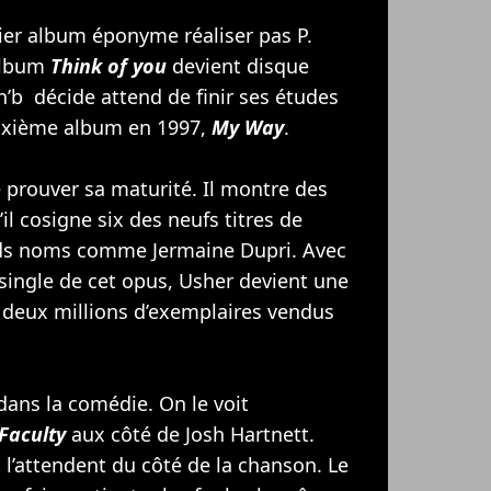
mier album éponyme réaliser pas
P.
’album
Think of you
devient disque
n’b décide attend de finir ses études
euxième album en 1997,
My Way
.
 prouver sa maturité. Il montre des
l cosigne six des neufs titres de
rands noms comme
Jermaine Dupri
. Avec
 single de cet opus, Usher devient une
c deux millions d’exemplaires vendus
 dans la comédie. On le voit
Faculty
aux côté de
Josh Hartnett
.
 l’attendent du côté de la chanson. Le