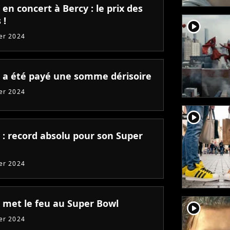
en concert à Bercy : le prix des
 !
player2
ier 2024
 a été payé une somme dérisoire
ier 2024
player2
 : record absolu pour son Super
ier 2024
 met le feu au Super Bowl
player2
ier 2024