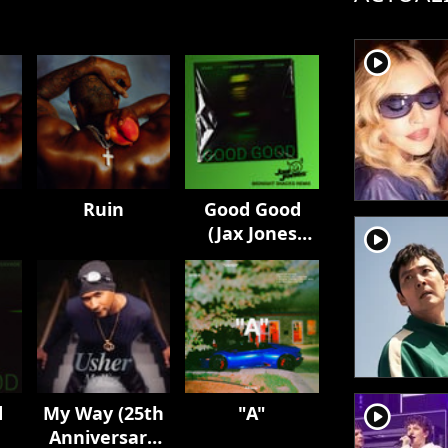
player2
Ruin
Good Good
(Jax Jones
player2
Midnight
Snacks Remix)
player2
d
My Way (25th
"A"
Anniversary