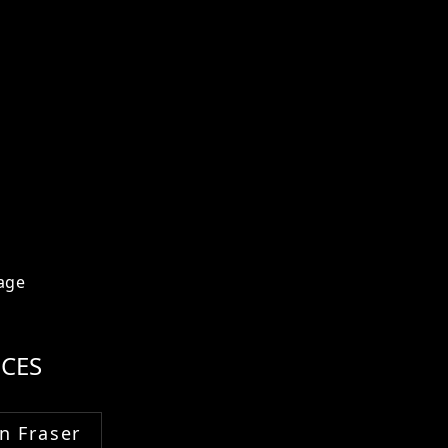
age
CES
n Fraser