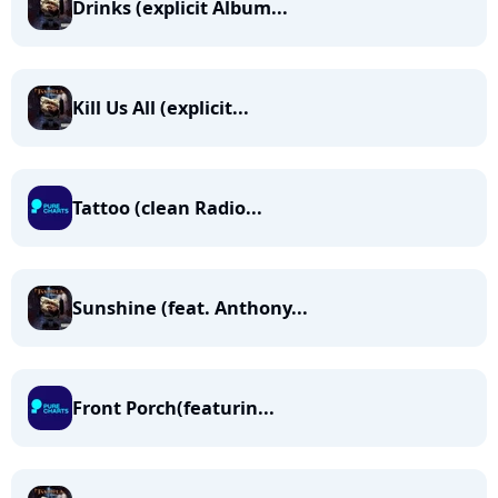
Drinks (explicit Album...
Kill Us All (explicit...
Tattoo (clean Radio...
Sunshine (feat. Anthony...
Front Porch(featurin...