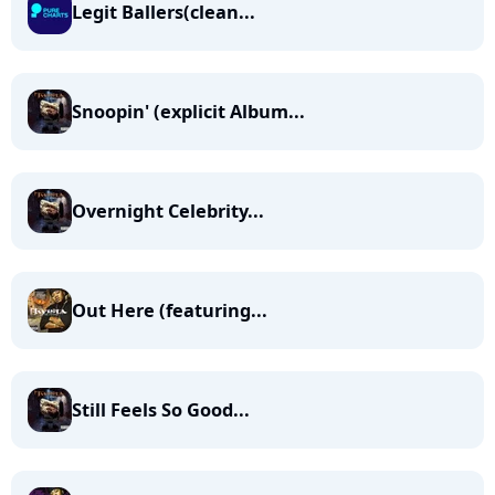
Legit Ballers(clean...
Snoopin' (explicit Album...
Overnight Celebrity...
Out Here (featuring...
Still Feels So Good...