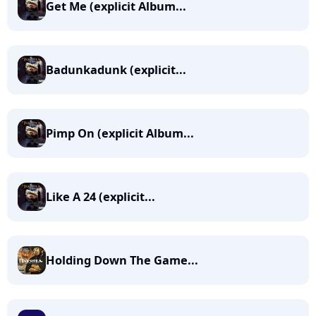
Get Me (explicit Album...
Badunkadunk (explicit...
Pimp On (explicit Album...
Like A 24 (explicit...
Holding Down The Game...