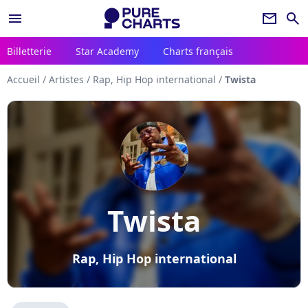
menu
newsletter
search
Billetterie
Star Academy
Charts français
Accueil
/
Artistes
/
Rap, Hip Hop international
/
Twista
Twista
Rap, Hip Hop international