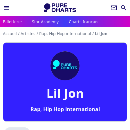
menu
newsletter
search
Billetterie
Star Academy
Charts français
Accueil
/
Artistes
/
Rap, Hip Hop international
/
Lil Jon
Lil Jon
Rap, Hip Hop international