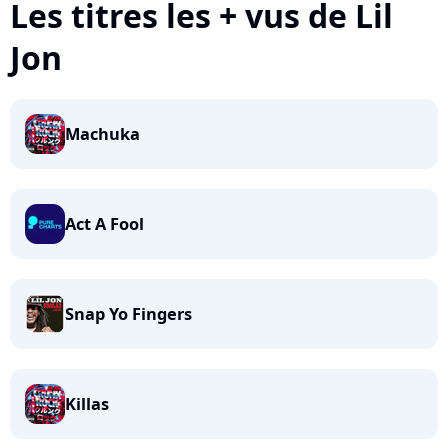
Les titres les + vus de Lil
Jon
Machuka
Act A Fool
Snap Yo Fingers
Killas