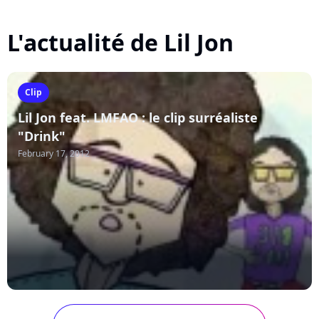
L'actualité de Lil Jon
Clip
Lil Jon feat. LMFAO : le clip surréaliste
"Drink"
February 17, 2012