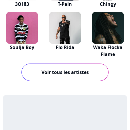
3OH!3
T-Pain
Chingy
Soulja Boy
Flo Rida
Waka Flocka
Flame
Voir tous les artistes