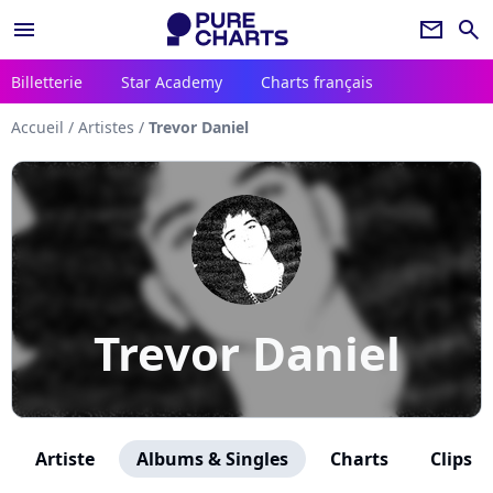
menu
newsletter
search
Billetterie
Star Academy
Charts français
Accueil
/
Artistes
/
Trevor Daniel
Trevor Daniel
Artiste
Albums & Singles
Charts
Clips