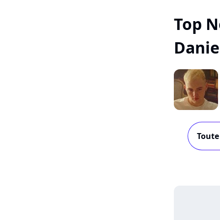
Top N
Danie
Toute 