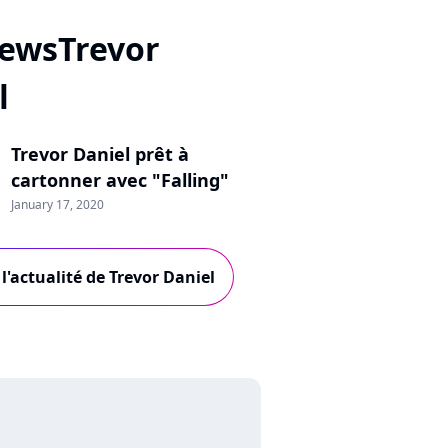
ewsTrevor
l
Trevor Daniel prêt à
cartonner avec "Falling"
January 17, 2020
l'actualité de Trevor Daniel