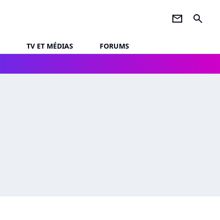
newsletter
search
TV ET MÉDIAS
FORUMS