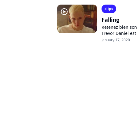
clips
player2
Falling
Retenez bien son 
Trevor Daniel es
avec son single "F
January 17, 2020