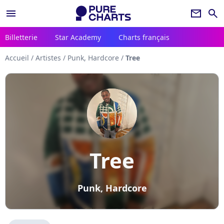
menu
newsletter
search
Billetterie
Star Academy
Charts français
Accueil
/
Artistes
/
Punk, Hardcore
/
Tree
Tree
Punk, Hardcore