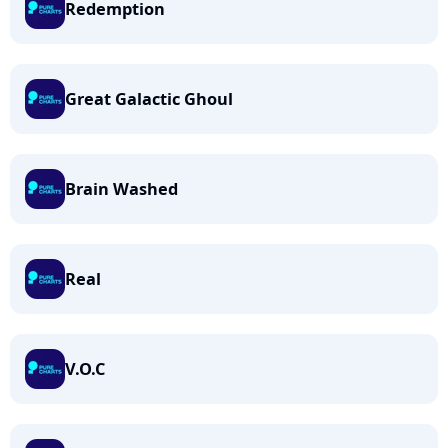
Redemption
Great Galactic Ghoul
Brain Washed
Real
V.O.C