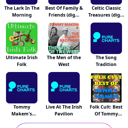
The Lark In The
Best Of Family &
Celtic Classic
Morning
Friends (dig...
Treasures (dig...
Ultimate Irish
The Men of the
The Song
Folk
West
Tradition
Tommy
Live At The Irish
Folk Cult: Best
Makem's
Pavilion
Of Tommy
Christmas
Makem