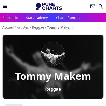
menu
newsletter
search
Billetterie
Star Academy
Charts français
Accueil
/
Artistes
/
Reggae
/
Tommy Makem
Tommy Makem
Reggae