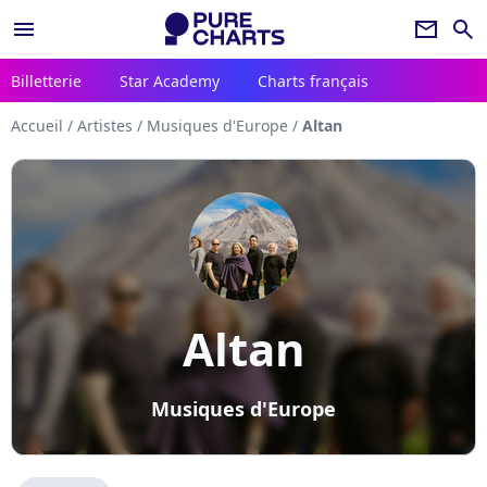
menu
newsletter
search
Billetterie
Star Academy
Charts français
Accueil
/
Artistes
/
Musiques d'Europe
/
Altan
Altan
Musiques d'Europe