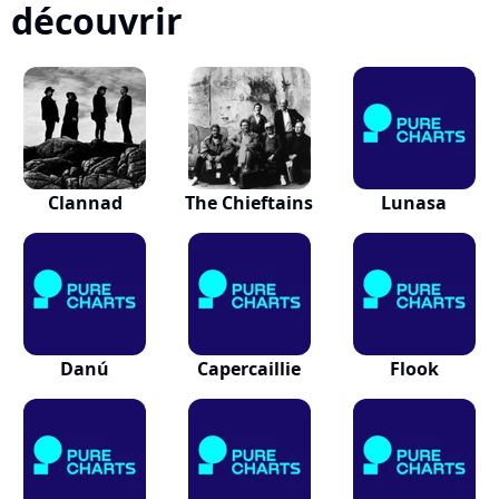
découvrir
Clannad
The Chieftains
Lunasa
Danú
Capercaillie
Flook