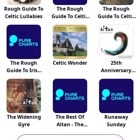
Rough Guide To
The Rough
The Rough
Celtic Lullabies
Guide To Celtic
Guide To Celtic
Women
Women
The Rough
Celtic Wonder
25th
Guide To Irish
Anniversary
Musi...
Celebration
The Widening
The Best Of
Runaway
Gyre
Altan - The
Sunday
Songs