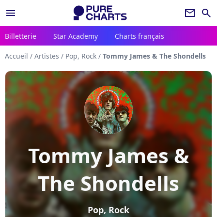
menu
newsletter
search
Billetterie
Star Academy
Charts français
Accueil
/
Artistes
/
Pop, Rock
/
Tommy James & The Shondells
Tommy James &
The Shondells
Pop, Rock