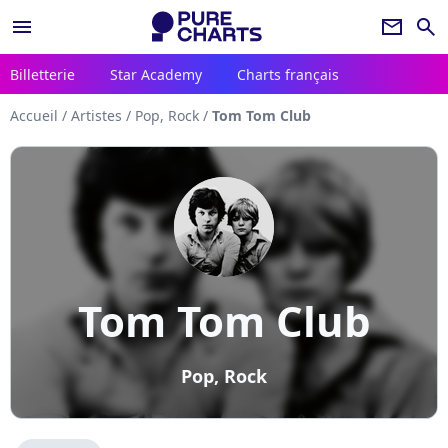
menu
newsletter
search
Billetterie
Star Academy
Charts français
Accueil
/
Artistes
/
Pop, Rock
/
Tom Tom Club
Tom Tom Club
Pop, Rock