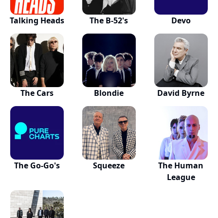
Talking Heads
The B-52's
Devo
The Cars
Blondie
David Byrne
The Go-Go's
Squeeze
The Human
League