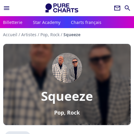
menu
newsletter
search
Billetterie
Star Academy
Charts français
Accueil
/
Artistes
/
Pop, Rock
/
Squeeze
Squeeze
Pop, Rock