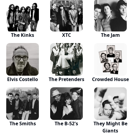
The Kinks
XTC
The Jam
Elvis Costello
The Pretenders
Crowded House
The Smiths
The B-52's
They Might Be
Giants