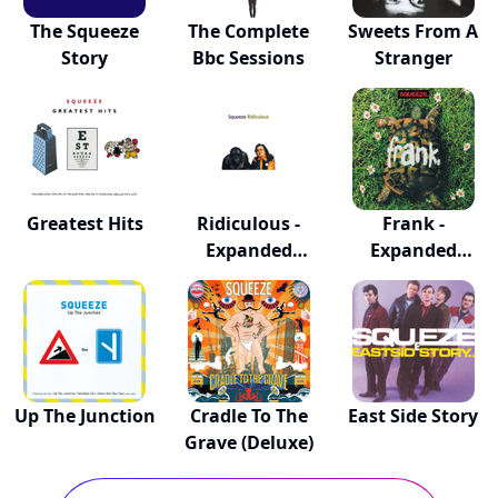
The Squeeze
The Complete
Sweets From A
Story
Bbc Sessions
Stranger
Greatest Hits
Ridiculous -
Frank -
Expanded
Expanded
Reissue
Reissue
Up The Junction
Cradle To The
East Side Story
Grave (Deluxe)