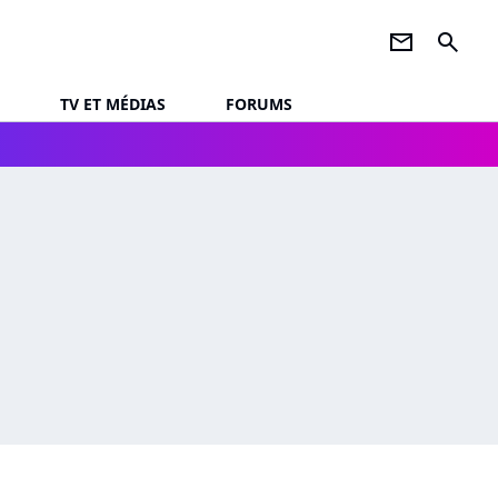
newsletter
search
TV ET MÉDIAS
FORUMS