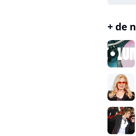
+ de n