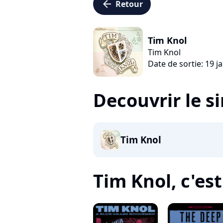
arrow_left
Retour
Tim Knol
Tim Knol
Date de sortie: 19 j
Decouvrir le s
Tim Knol
Tim Knol, c'est 