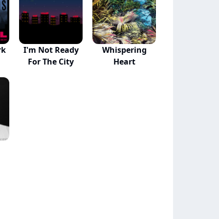
rk
I'm Not Ready
Whispering
For The City
Heart