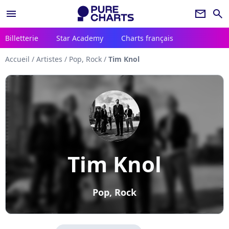
menu
newsletter
search
Billetterie
Star Academy
Charts français
Accueil
/
Artistes
/
Pop, Rock
/
Tim Knol
Tim Knol
Pop, Rock