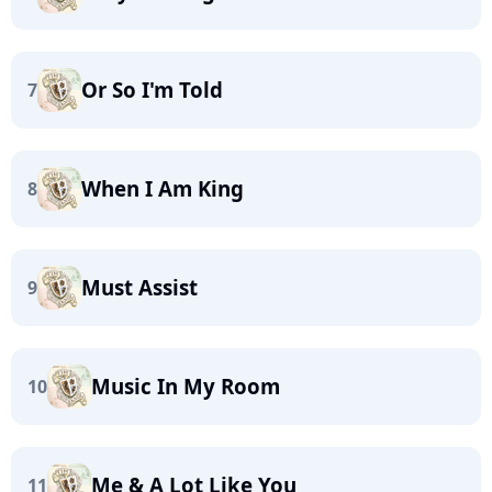
Or So I'm Told
7
When I Am King
8
Must Assist
9
Music In My Room
10
Me & A Lot Like You
11