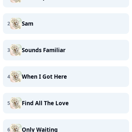
Sam
2
Sounds Familiar
3
When I Got Here
4
Find All The Love
5
Only Waiting
6