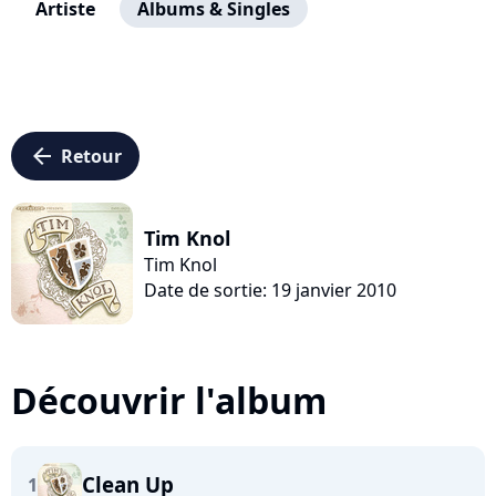
Artiste
Albums & Singles
arrow_left
Retour
Tim Knol
Tim Knol
Date de sortie: 19 janvier 2010
Découvrir l'album
Clean Up
1