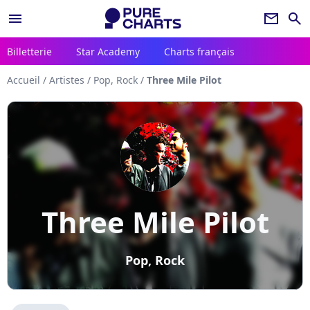
menu
newsletter
search
Billetterie
Star Academy
Charts français
Accueil
/
Artistes
/
Pop, Rock
/
Three Mile Pilot
Three Mile Pilot
Pop, Rock