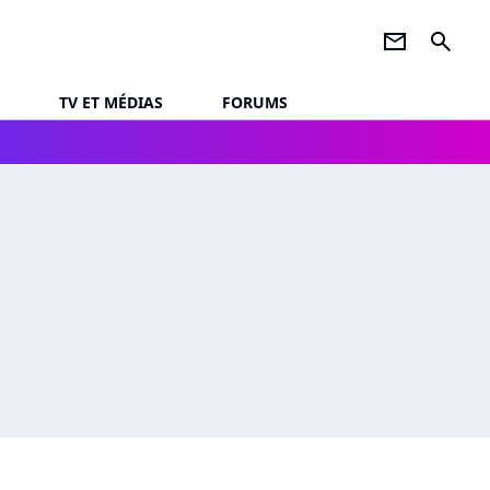
newsletter
search
TV ET MÉDIAS
FORUMS