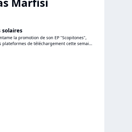
s Marfisi
 solaires
ntame la promotion de son EP "Scopitones",
es plateformes de téléchargement cette semaine
mu par le single...