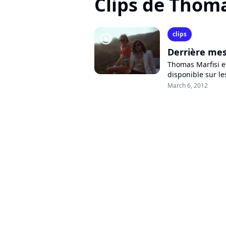
Clips de Thoma
clips
player2
Derrière mes
Thomas Marfisi e
disponible sur l
et notamment pro
March 6, 2012