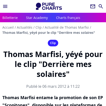
menu
newsletter
search
Billetterie
Star Academy
Charts français
Accueil
/
Actualités
/
Clip
/
Actualité de Thomas Marfisi
/
Thomas Marfisi, yéyé pour le clip "Derrière mes solaires"
Clip
Thomas Marfisi, yéyé pour
le clip "Derrière mes
solaires"
Publié le 06 mars 2012 à 11:22
Thomas Marfisi entame la promotion de son EP
"Scopitones", disponible sur les plateformes de