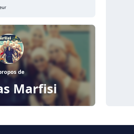
eur
propos de
s Marfisi