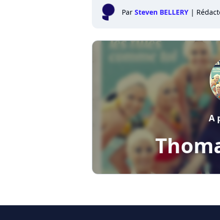
Par
Steven BELLERY
|
Rédact
A 
Thoma