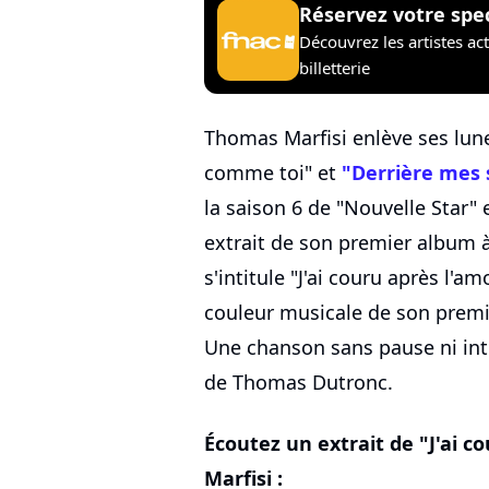
Réservez votre spe
Découvrez les artistes ac
billetterie
Thomas Marfisi enlève ses lunet
comme toi" et
"Derrière mes 
la saison 6 de "Nouvelle Star"
extrait de son premier album 
s'intitule "J'ai couru après l'a
couleur musicale de son premie
Une chanson sans pause ni intr
de Thomas Dutronc.
Écoutez un extrait de "J'ai 
Marfisi :