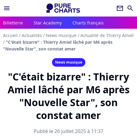
menu
newsletter
search
Billetterie
Star Academy
Charts français
Accueil
/
Actualités
/
News musique
/
Actualité de Thierry Amiel
/
"C'était bizarre" : Thierry Amiel lâché par M6 après
"Nouvelle Star", son constat amer
News musique
"C'était bizarre" : Thierry
Amiel lâché par M6 après
"Nouvelle Star", son
constat amer
Publié le 26 juillet 2025 à 11:37