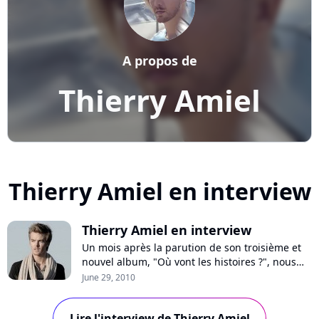
A propos de
Thierry Amiel
Thierry Amiel en interview
Thierry Amiel en interview
Un mois après la parution de son troisième et
nouvel album, "Où vont les histoires ?", nous
avons rencontré Thierry Amiel afin de faire un
June 29, 2010
premier point, mais aussi d'en savoir plus sur la
genèse de ce projet regorgeant d'adaptations
Lire l'interview de Thierry Amiel
de titres de la chanteuse canadienne, Sarah