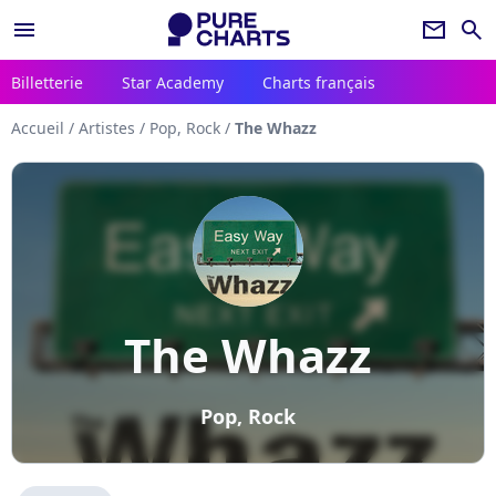
menu
newsletter
search
Billetterie
Star Academy
Charts français
Accueil
/
Artistes
/
Pop, Rock
/
The Whazz
The Whazz
Pop, Rock