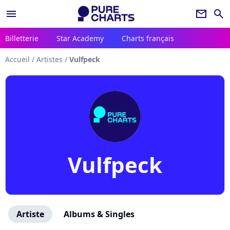
menu
newsletter
search
Billetterie
Star Academy
Charts français
Accueil
/
Artistes
/
Vulfpeck
Vulfpeck
Artiste
Albums & Singles