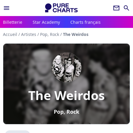
menu
newsletter
search
Billetterie
Star Academy
Charts français
Accueil
/
Artistes
/
Pop, Rock
/
The Weirdos
The Weirdos
Pop, Rock