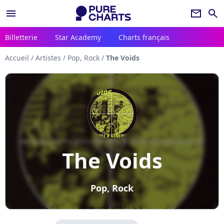
menu
newsletter
search
Billetterie
Star Academy
Charts français
Accueil
/
Artistes
/
Pop, Rock
/
The Voids
The Voids
Pop, Rock