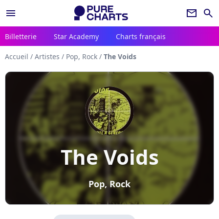
menu
newsletter
search
Billetterie
Star Academy
Charts français
Accueil
/
Artistes
/
Pop, Rock
/
The Voids
The Voids
Pop, Rock