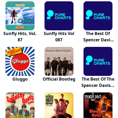
Steve...
Rec...
Sunfly Hits, Vol.
Sunfly Hits Vol
The Best Of
87
087
Spencer Davis
Group
Gluggo
Official Bootleg
The Best Of The
Spencer Davis...