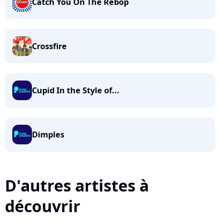
Catch You On The Rebop
Crossfire
Cupid In the Style of...
Dimples
D'autres artistes à
découvrir