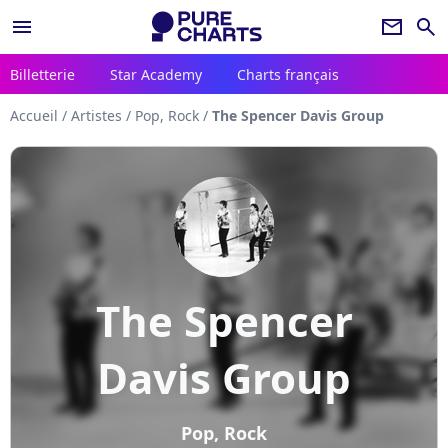
menu
newsletter
search
Billetterie
Star Academy
Charts français
Accueil
/
Artistes
/
Pop, Rock
/
The Spencer Davis Group
The Spencer
Davis Group
Pop, Rock