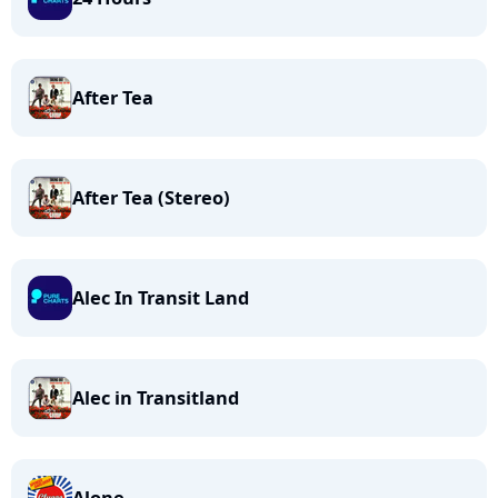
After Tea
After Tea (Stereo)
Alec In Transit Land
Alec in Transitland