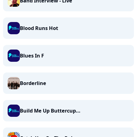
Band Interview - Live
Blood Runs Hot
Blues In F
Borderline
Build Me Up Buttercup...