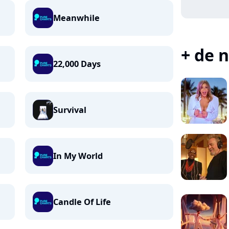
Meanwhile
+ de n
22,000 Days
Survival
In My World
Candle Of Life