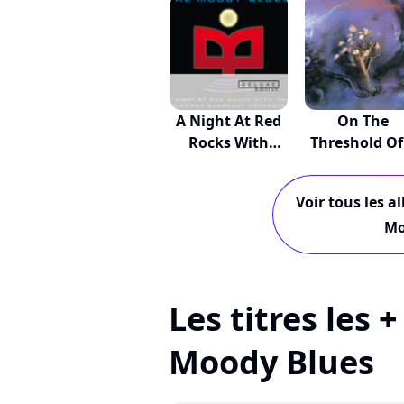
A Night At Red
On The
Rocks With
Threshold Of
The...
Dream
Voir tous les a
Mo
Les titres les 
Moody Blues