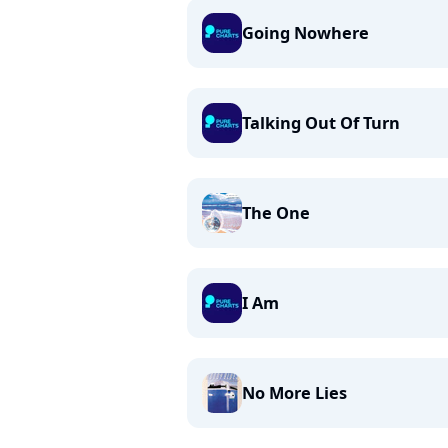
Going Nowhere
Talking Out Of Turn
The One
I Am
No More Lies