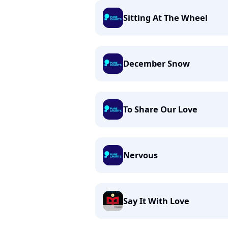
Sitting At The Wheel
December Snow
To Share Our Love
Nervous
Say It With Love