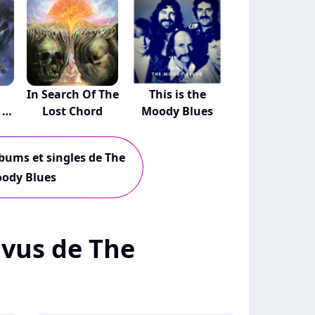
In Search Of The
This is the
 A
Lost Chord
Moody Blues
lbums et singles de The
ody Blues
+ vus de The