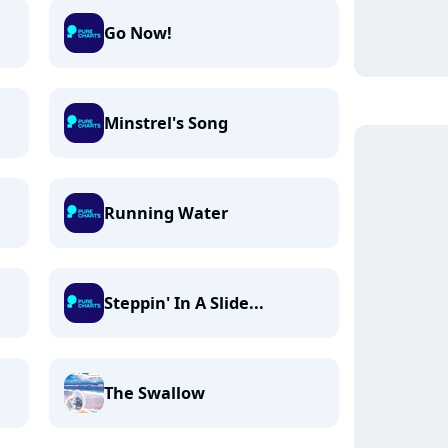
Go Now!
Minstrel's Song
Running Water
Steppin' In A Slide...
The Swallow