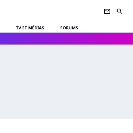
newsletter
search
TV ET MÉDIAS
FORUMS