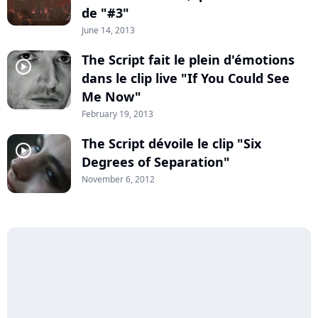
de "#3"
June 14, 2013
The Script fait le plein d'émotions
player2
dans le clip live "If You Could See
Me Now"
February 19, 2013
The Script dévoile le clip "Six
player2
Degrees of Separation"
November 6, 2012