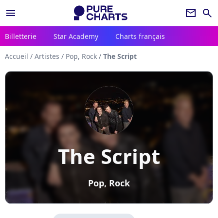
menu
newsletter
search
Billetterie
Star Academy
Charts français
Accueil
/
Artistes
/
Pop, Rock
/
The Script
The Script
Pop, Rock