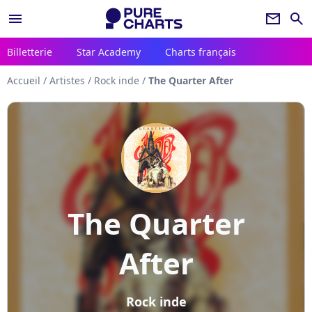
menu
newsletter
search
Billetterie
Star Academy
Charts français
Accueil
/
Artistes
/
Rock inde
/
The Quarter After
The Quarter
After
Rock inde