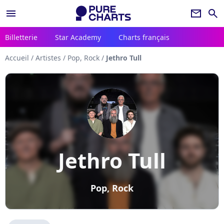
menu
newsletter
search
Billetterie
Star Academy
Charts français
Accueil
/
Artistes
/
Pop, Rock
/
Jethro Tull
Jethro Tull
Pop, Rock