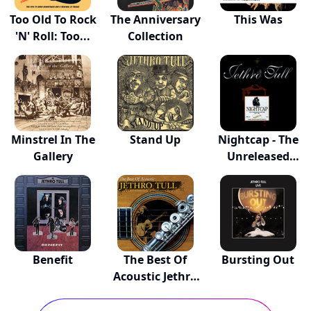
Too Old To Rock
The Anniversary
This Was
'N' Roll: Too...
Collection
Minstrel In The
Stand Up
Nightcap - The
Gallery
Unreleased
Mas...
Benefit
The Best Of
Bursting Out
Acoustic Jethro
Tull