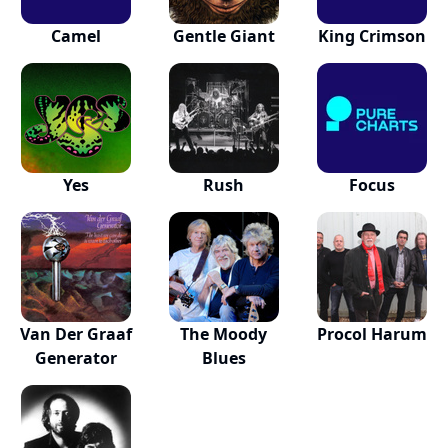
Camel
Gentle Giant
King Crimson
Yes
Rush
Focus
Van Der Graaf
The Moody
Procol Harum
Generator
Blues