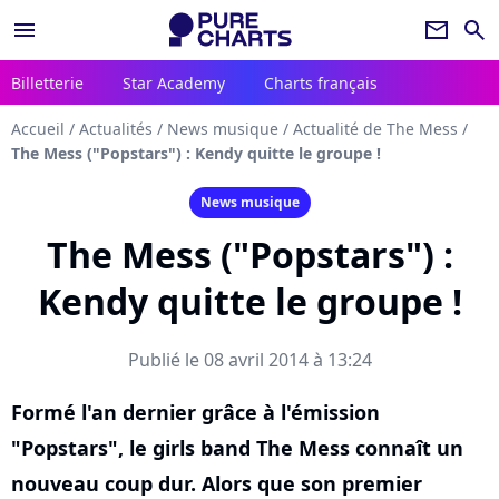
menu
newsletter
search
Billetterie
Star Academy
Charts français
Accueil
/
Actualités
/
News musique
/
Actualité de The Mess
/
The Mess ("Popstars") : Kendy quitte le groupe !
News musique
The Mess ("Popstars") :
Kendy quitte le groupe !
Publié le 08 avril 2014 à 13:24
Formé l'an dernier grâce à l'émission
"Popstars", le girls band The Mess connaît un
nouveau coup dur. Alors que son premier