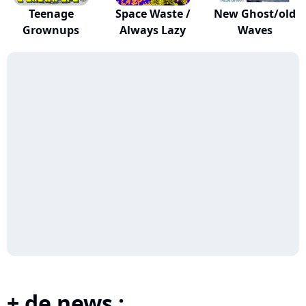
Teenage
Space Waste /
New Ghost/old
Grownups
Always Lazy
Waves
+ de news :