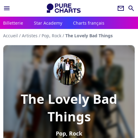
menu
newsletter
search
Billetterie
Star Academy
Charts français
Accueil
/
Artistes
/
Pop, Rock
/
The Lovely Bad Things
The Lovely Bad
Things
Pop, Rock