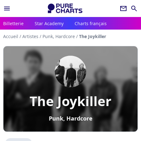
menu
newsletter
search
Billetterie
Star Academy
Charts français
Accueil
/
Artistes
/
Punk, Hardcore
/
The Joykiller
The Joykiller
Punk, Hardcore