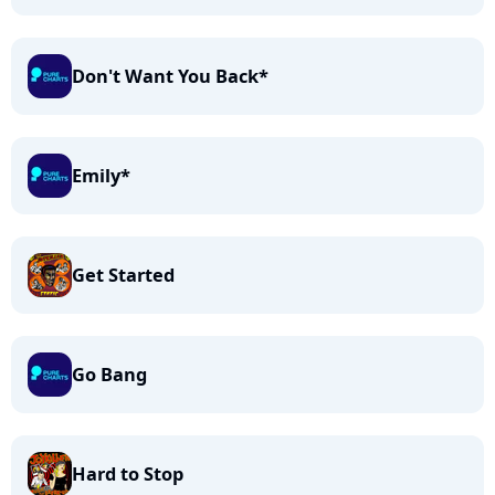
Don't Want You Back*
Emily*
Get Started
Go Bang
Hard to Stop