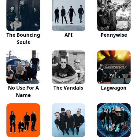
The Bouncing
AFI
Pennywise
Souls
No Use For A
The Vandals
Lagwagon
Name