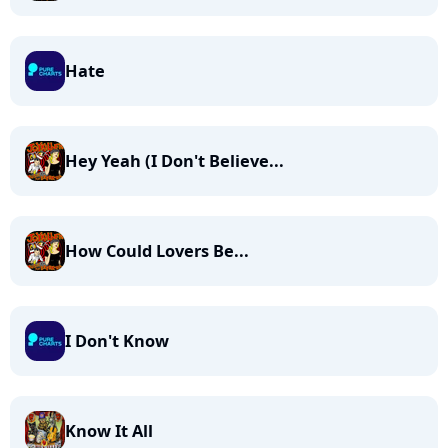
Hate
Hey Yeah (I Don't Believe...
How Could Lovers Be...
I Don't Know
Know It All