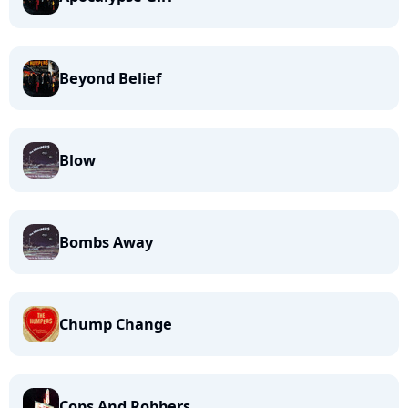
Beyond Belief
Blow
Bombs Away
Chump Change
Cops And Robbers