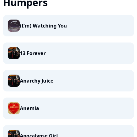
Humpers
(I'm) Watching You
13 Forever
Anarchy Juice
Anemia
Apocalypse Girl