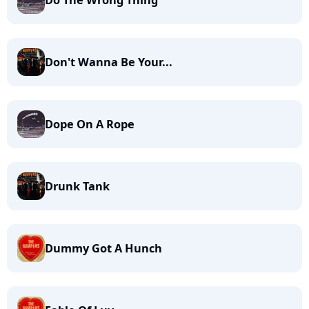
Do The Wrong Thing
Don't Wanna Be Your...
Dope On A Rope
Drunk Tank
Dummy Got A Hunch