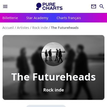
menu
newsletter
search
Billetterie
Star Academy
Charts français
Accueil
/
Artistes
/
Rock inde
/
The Futureheads
The Futureheads
Rock inde