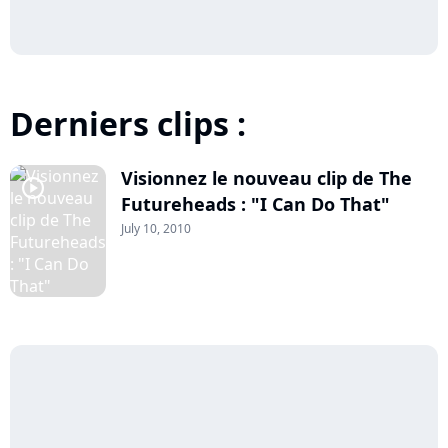
Derniers clips :
Visionnez le nouveau clip de The
player2
Futureheads : "I Can Do That"
July 10, 2010