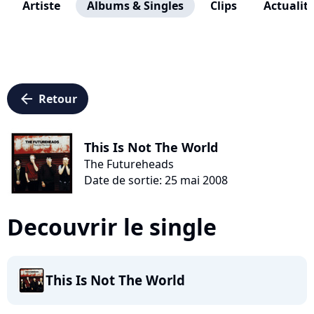
Artiste
Albums & Singles
Clips
Actualit
arrow_left
Retour
This Is Not The World
The Futureheads
Date de sortie: 25 mai 2008
Decouvrir le single
This Is Not The World