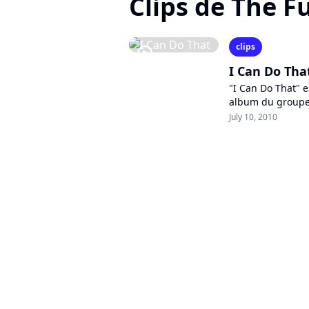
Clips de The 
clips
player2
I Can Do Tha
"I Can Do That" e
album du groupe
Republic Of Musi
July 10, 2010