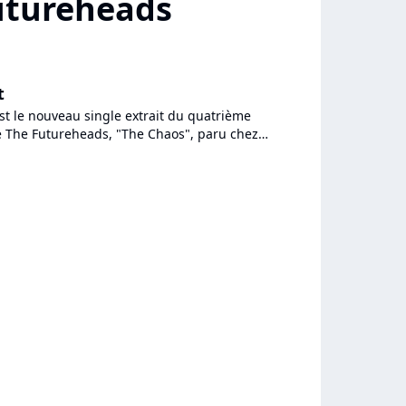
Futureheads
t
st le nouveau single extrait du quatrième
 The Futureheads, "The Chaos", paru chez
c/Nul Records au printemps...