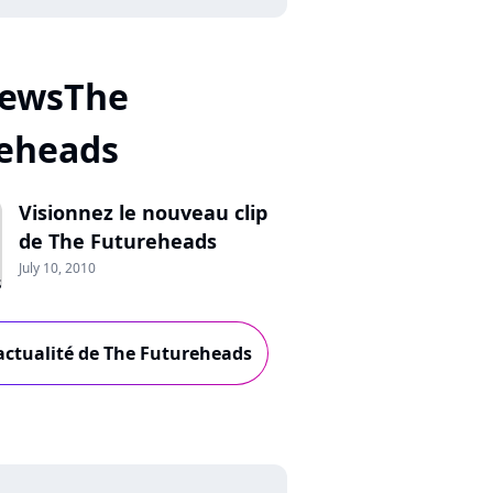
NewsThe
eheads
Visionnez le nouveau clip
de The Futureheads
July 10, 2010
'actualité de The Futureheads