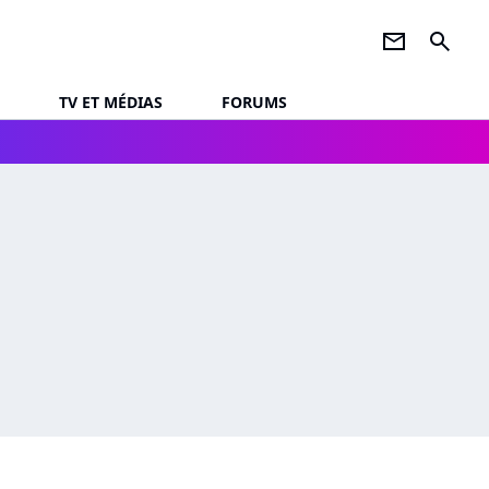
newsletter
search
TV ET MÉDIAS
FORUMS