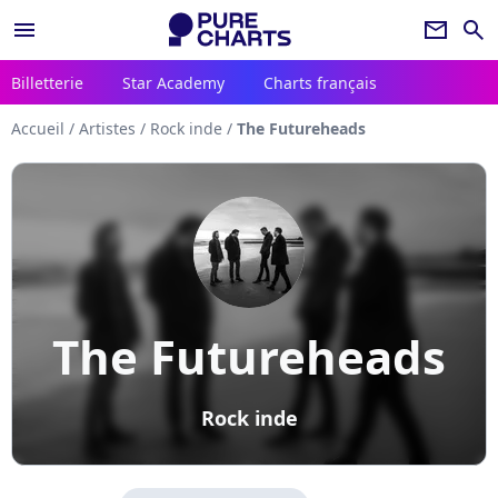
menu
newsletter
search
Billetterie
Star Academy
Charts français
Accueil
/
Artistes
/
Rock inde
/
The Futureheads
The Futureheads
Rock inde