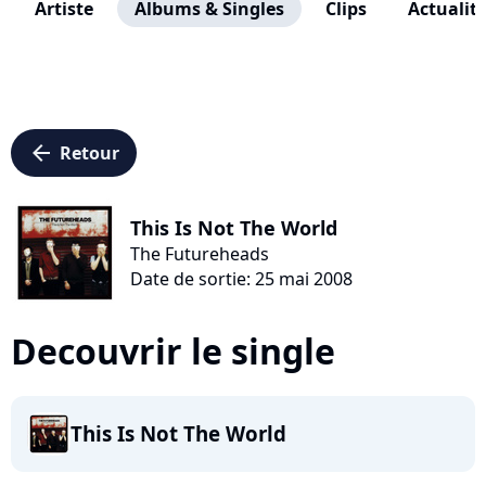
Artiste
Albums & Singles
Clips
Actualit
arrow_left
Retour
This Is Not The World
The Futureheads
Date de sortie: 25 mai 2008
Decouvrir le single
This Is Not The World