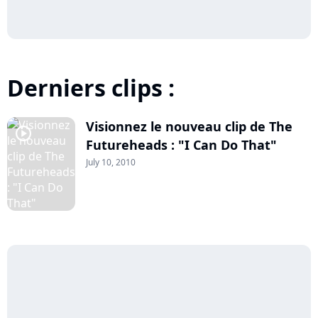
Derniers clips :
Visionnez le nouveau clip de The
player2
Futureheads : "I Can Do That"
July 10, 2010