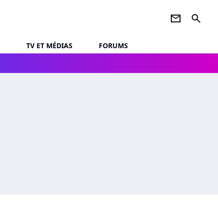
newsletter
search
TV ET MÉDIAS
FORUMS