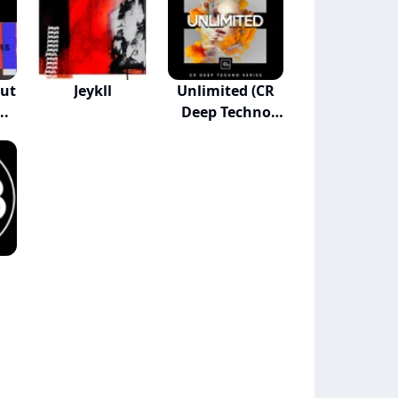
ut
Jeykll
Unlimited (CR
..
Deep Techno
Ser...