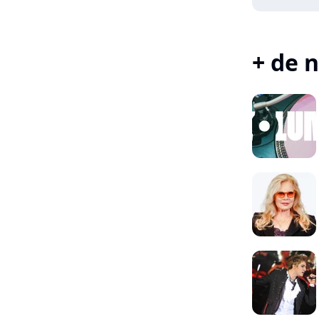
+ de n