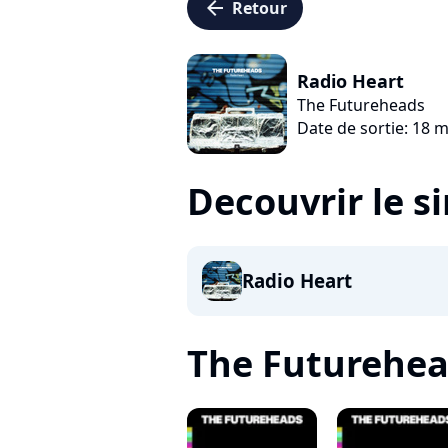
arrow_left
Retour
Radio Heart
The Futureheads
Date de sortie: 18 
Decouvrir le s
Radio Heart
The Futureheads