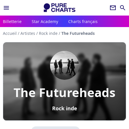
menu
newsletter
search
Billetterie
Star Academy
Charts français
Accueil
/
Artistes
/
Rock inde
/
The Futureheads
The Futureheads
Rock inde