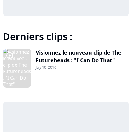
Derniers clips :
Visionnez le nouveau clip de The
player2
Futureheads : "I Can Do That"
July 10, 2010