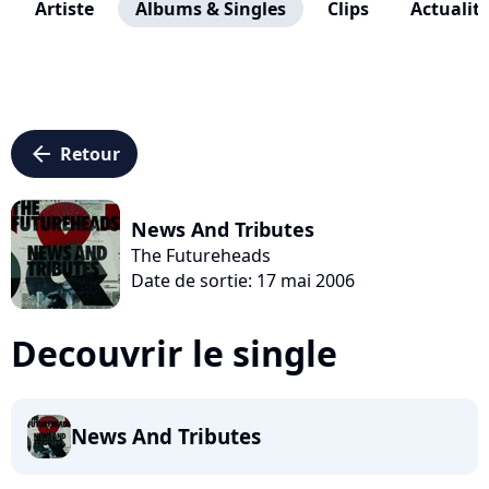
Artiste
Albums & Singles
Clips
Actualit
arrow_left
Retour
News And Tributes
The Futureheads
Date de sortie: 17 mai 2006
Decouvrir le single
News And Tributes