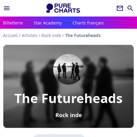
menu
newsletter
search
Billetterie
Star Academy
Charts français
Accueil
/
Artistes
/
Rock inde
/
The Futureheads
The Futureheads
Rock inde