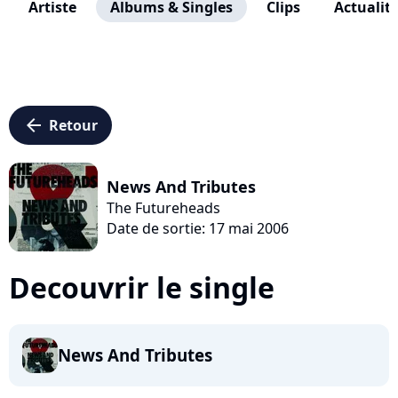
Artiste
Albums & Singles
Clips
Actualit
arrow_left
Retour
News And Tributes
The Futureheads
Date de sortie: 17 mai 2006
Decouvrir le single
News And Tributes