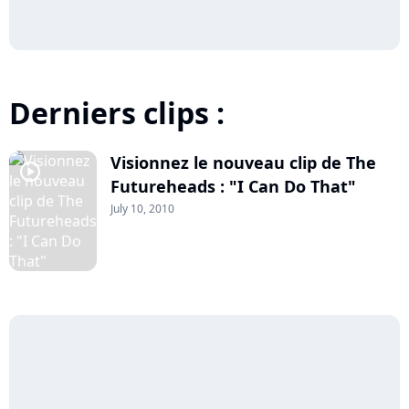
Derniers clips :
Visionnez le nouveau clip de The
player2
Futureheads : "I Can Do That"
July 10, 2010