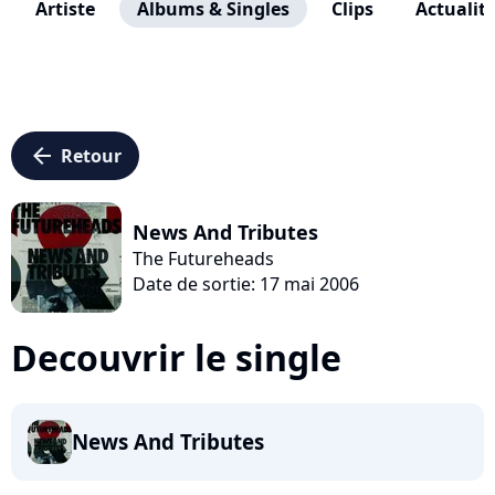
Artiste
Albums & Singles
Clips
Actualit
arrow_left
Retour
News And Tributes
The Futureheads
Date de sortie: 17 mai 2006
Decouvrir le single
News And Tributes