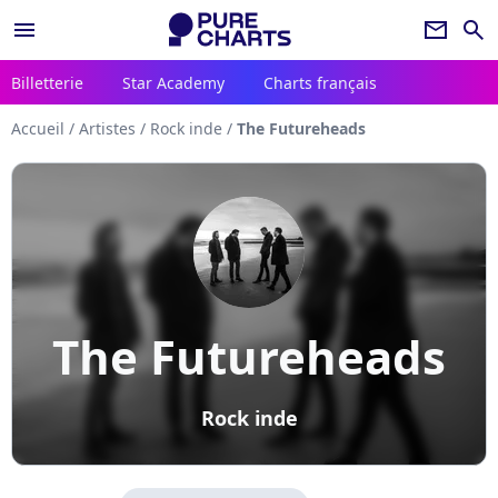
menu
newsletter
search
Billetterie
Star Academy
Charts français
Accueil
/
Artistes
/
Rock inde
/
The Futureheads
The Futureheads
Rock inde