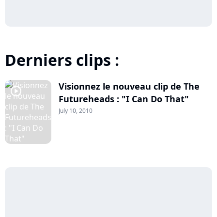
Derniers clips :
Visionnez le nouveau clip de The
player2
Futureheads : "I Can Do That"
July 10, 2010