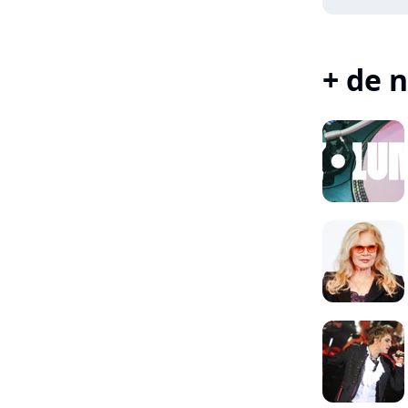
+ de n