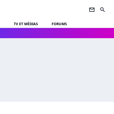
newsletter
search
TV ET MÉDIAS
FORUMS