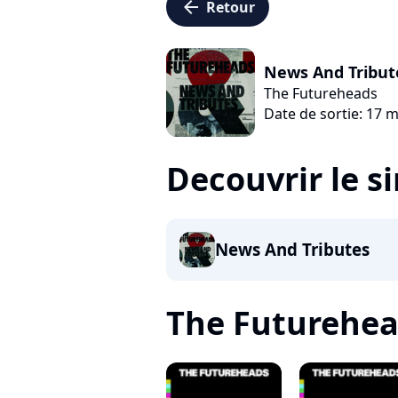
arrow_left
Retour
News And Tribut
The Futureheads
Date de sortie: 17 
Decouvrir le s
News And Tributes
The Futureheads