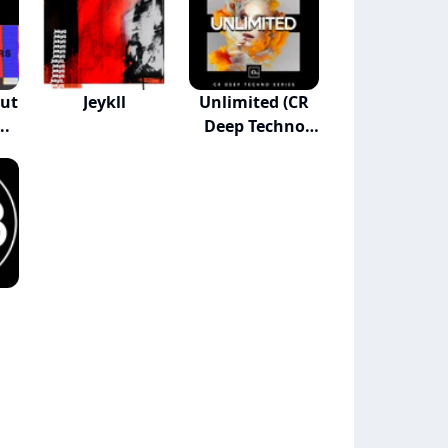
ut
Jeykll
Unlimited (CR
..
Deep Techno
Ser...