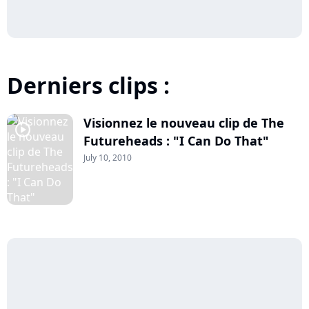
Derniers clips :
Visionnez le nouveau clip de The
player2
Futureheads : "I Can Do That"
July 10, 2010