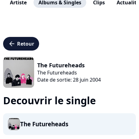
Artiste
Albums & Singles
Clips
Actualit
arrow_left
Retour
The Futureheads
The Futureheads
Date de sortie: 28 juin 2004
Decouvrir le single
The Futureheads