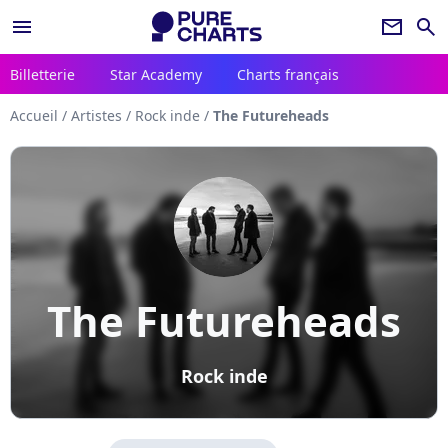
menu
newsletter
search
Billetterie
Star Academy
Charts français
Accueil
/
Artistes
/
Rock inde
/
The Futureheads
The Futureheads
Rock inde