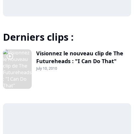
Derniers clips :
Visionnez le nouveau clip de The
player2
Futureheads : "I Can Do That"
July 10, 2010