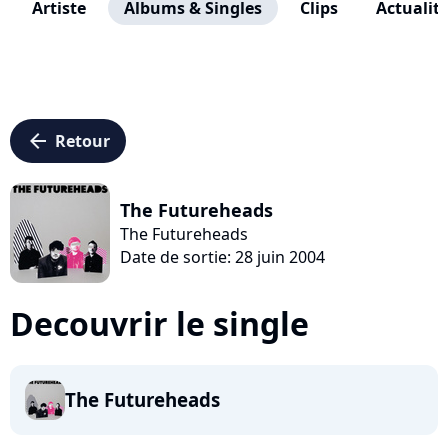
Artiste
Albums & Singles
Clips
Actualit
arrow_left
Retour
The Futureheads
The Futureheads
Date de sortie: 28 juin 2004
Decouvrir le single
The Futureheads