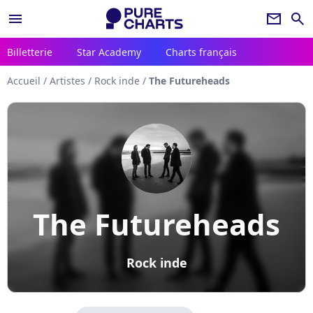
menu
newsletter
search
Billetterie
Star Academy
Charts français
Accueil
/
Artistes
/
Rock inde
/
The Futureheads
The Futureheads
Rock inde