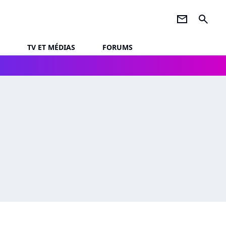
newsletter
search
TV ET MÉDIAS
FORUMS