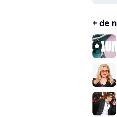
+ de n