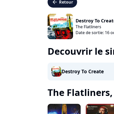
arrow_left
Retour
Destroy To Creat
The Flatliners
Date de sortie: 16 
Decouvrir le s
Destroy To Create
The Flatliners, 