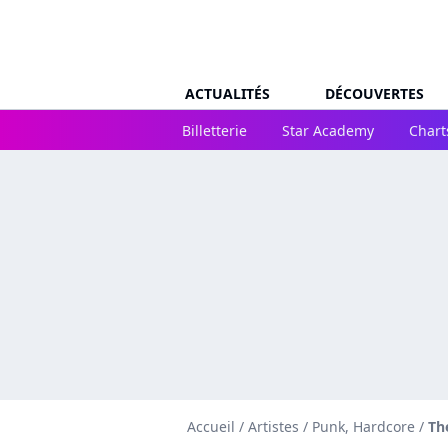
ACTUALITÉS
DÉCOUVERTES
Billetterie
Star Academy
Chart
Accueil
/
Artistes
/
Punk, Hardcore
/
The