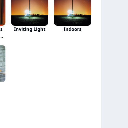
rs
Inviting Light
Indoors
e