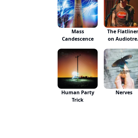
Mass
The Flatline
Candescence
on Audiotre
L...
Human Party
Nerves
Trick