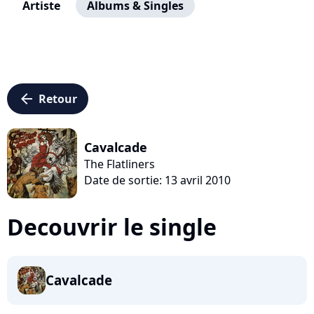
Artiste
Albums & Singles
arrow_left
Retour
Cavalcade
The Flatliners
Date de sortie: 13 avril 2010
Decouvrir le single
Cavalcade