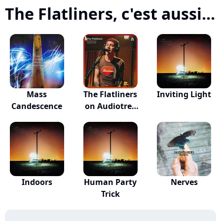
The Flatliners, c'est aussi...
Mass
The Flatliners
Inviting Light
Candescence
on Audiotree
L...
Indoors
Human Party
Nerves
Trick