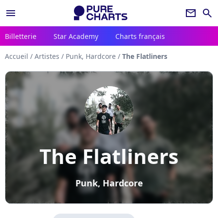
menu
newsletter
search
Billetterie
Star Academy
Charts français
Accueil
/
Artistes
/
Punk, Hardcore
/
The Flatliners
The Flatliners
Punk, Hardcore