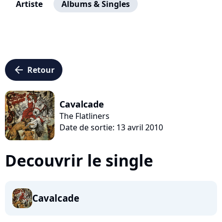
Artiste
Albums & Singles
arrow_left
Retour
Cavalcade
The Flatliners
Date de sortie: 13 avril 2010
Decouvrir le single
Cavalcade