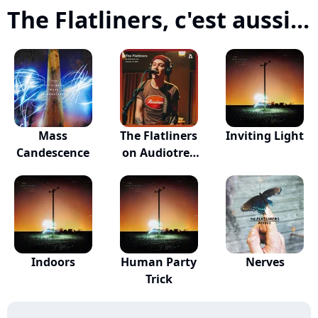
The Flatliners, c'est aussi...
Mass
The Flatliners
Inviting Light
Candescence
on Audiotree
L...
Indoors
Human Party
Nerves
Trick