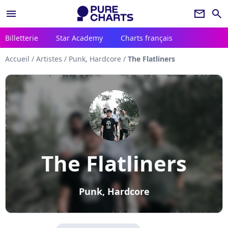
menu
newsletter
search
Billetterie
Star Academy
Charts français
Accueil
/
Artistes
/
Punk, Hardcore
/
The Flatliners
The Flatliners
Punk, Hardcore