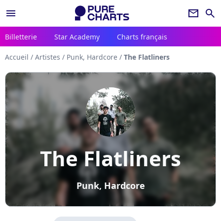
menu
newsletter
search
Billetterie
Star Academy
Charts français
Accueil
/
Artistes
/
Punk, Hardcore
/
The Flatliners
The Flatliners
Punk, Hardcore