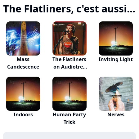
The Flatliners, c'est aussi...
Mass
The Flatliners
Inviting Light
Candescence
on Audiotree
L...
Indoors
Human Party
Nerves
Trick