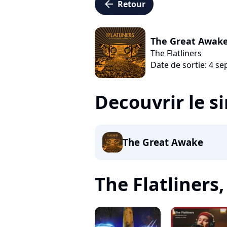
arrow_left
Retour
The Great Awak
The Flatliners
Date de sortie: 4 s
Decouvrir le s
The Great Awake
The Flatliners, 