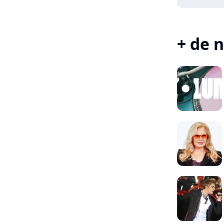
+ de n