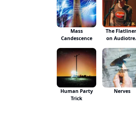
Mass
The Flatline
Candescence
on Audiotre
L...
Human Party
Nerves
Trick