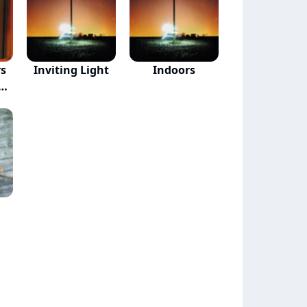
rs
Inviting Light
Indoors
e