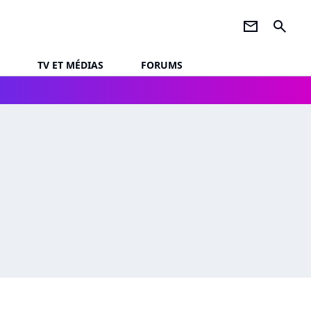
newsletter
search
TV ET MÉDIAS
FORUMS